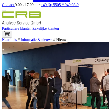
Contact
9.00 - 17.00 uur
+49 (0) 5505 // 940 98-0
Particuliere klanten
Zakelijke klanten
Naar huis
//
Informatie & nieuws
//
Nieuws