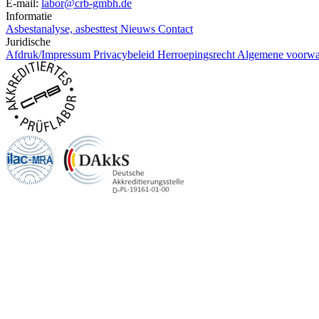
E-mail:
labor@crb-gmbh.de
Informatie
Asbestanalyse, asbesttest
Nieuws
Contact
Juridische
Afdruk/Impressum
Privacybeleid
Herroepingsrecht
Algemene voorwa