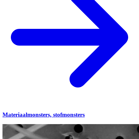
Materiaalmonsters, stofmonsters