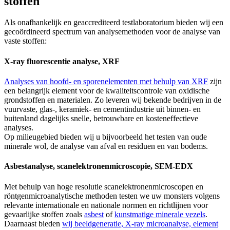
stoffen
Als onafhankelijk en geaccrediteerd testlaboratorium bieden wij een
gecoördineerd spectrum van analysemethoden voor de analyse van
vaste stoffen:
X-ray fluorescentie analyse, XRF
Analyses van hoofd- en sporenelementen met behulp van XRF
zijn
een belangrijk element voor de kwaliteitscontrole van oxidische
grondstoffen en materialen. Zo leveren wij bekende bedrijven in de
vuurvaste, glas-, keramiek- en cementindustrie uit binnen- en
buitenland dagelijks snelle, betrouwbare en kosteneffectieve
analyses.
Op milieugebied bieden wij u bijvoorbeeld het testen van oude
minerale wol, de analyse van afval en residuen en van bodems.
Asbestanalyse, scanelektronenmicroscopie, SEM-EDX
Met behulp van hoge resolutie scanelektronenmicroscopen en
röntgenmicroanalytische methoden testen we uw monsters volgens
relevante internationale en nationale normen en richtlijnen voor
gevaarlijke stoffen zoals
asbest
of
kunstmatige minerale vezels
.
Daarnaast bieden
wij beeldgeneratie, X-ray microanalyse, element