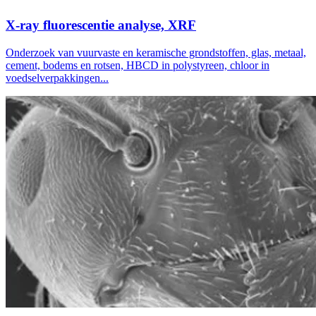
X-ray fluorescentie analyse, XRF
Onderzoek van vuurvaste en keramische grondstoffen, glas, metaal,
cement, bodems en rotsen, HBCD in polystyreen, chloor in
voedselverpakkingen...