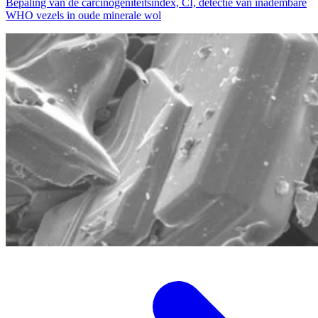
Bepaling van de carcinogeniteitsindex, CI, detectie van inadembare
WHO vezels in oude minerale wol