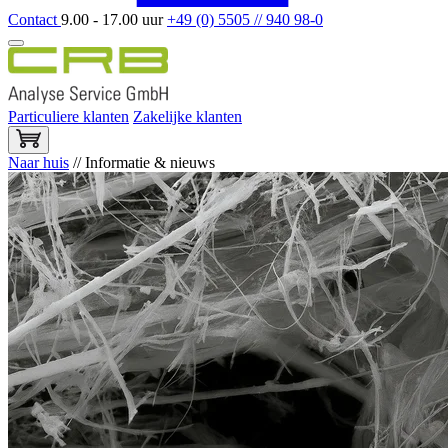
Contact
9.00 - 17.00 uur
+49 (0) 5505 // 940 98-0
Particuliere klanten
Zakelijke klanten
Naar huis
//
Informatie & nieuws