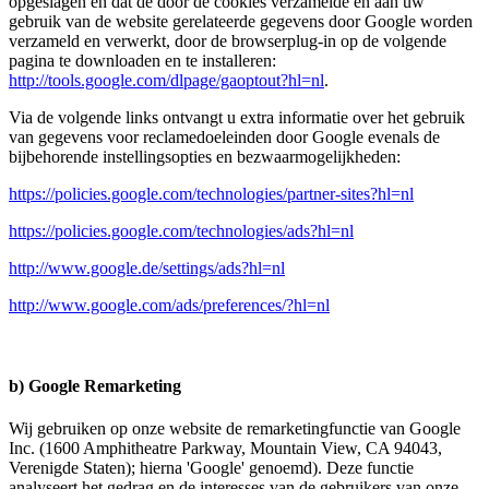
opgeslagen en dat de door de cookies verzamelde en aan uw
gebruik van de website gerelateerde gegevens door Google worden
verzameld en verwerkt, door de browserplug-in op de volgende
pagina te downloaden en te installeren:
http://tools.google.com/dlpage/gaoptout?hl=nl
.
Via de volgende links ontvangt u extra informatie over het gebruik
van gegevens voor reclamedoeleinden door Google evenals de
bijbehorende instellingsopties en bezwaarmogelijkheden:
https://policies.google.com/technologies/partner-sites?hl=nl
https://policies.google.com/technologies/ads?hl=nl
http://www.google.de/settings/ads?hl=nl
http://www.google.com/ads/preferences/?hl=nl
b) Google Remarketing
Wij gebruiken op onze website de remarketingfunctie van Google
Inc. (1600 Amphitheatre Parkway, Mountain View, CA 94043,
Verenigde Staten); hierna 'Google' genoemd). Deze functie
analyseert het gedrag en de interesses van de gebruikers van onze