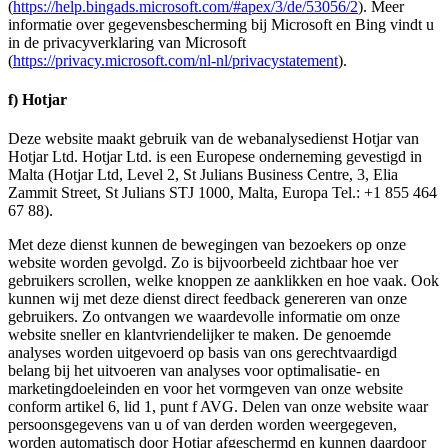
(
https://help.bingads.microsoft.com/#apex/3/de/53056/2
). Meer
informatie over gegevensbescherming bij Microsoft en Bing vindt u
in de privacyverklaring van Microsoft
(
https://privacy.microsoft.com/nl-nl/privacystatement
).
f) Hotjar
Deze website maakt gebruik van de webanalysedienst Hotjar van
Hotjar Ltd. Hotjar Ltd. is een Europese onderneming gevestigd in
Malta (Hotjar Ltd, Level 2, St Julians Business Centre, 3, Elia
Zammit Street, St Julians STJ 1000, Malta, Europa Tel.: +1 855 464
67 88).
Met deze dienst kunnen de bewegingen van bezoekers op onze
website worden gevolgd. Zo is bijvoorbeeld zichtbaar hoe ver
gebruikers scrollen, welke knoppen ze aanklikken en hoe vaak. Ook
kunnen wij met deze dienst direct feedback genereren van onze
gebruikers. Zo ontvangen we waardevolle informatie om onze
website sneller en klantvriendelijker te maken. De genoemde
analyses worden uitgevoerd op basis van ons gerechtvaardigd
belang bij het uitvoeren van analyses voor optimalisatie- en
marketingdoeleinden en voor het vormgeven van onze website
conform artikel 6, lid 1, punt f AVG. Delen van onze website waar
persoonsgegevens van u of van derden worden weergegeven,
worden automatisch door Hotjar afgeschermd en kunnen daardoor