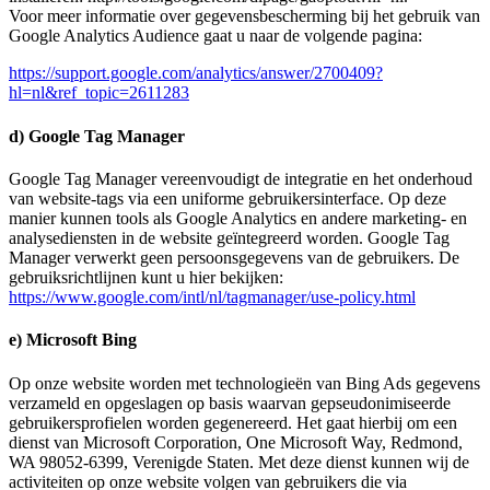
Voor meer informatie over gegevensbescherming bij het gebruik van
Google Analytics Audience gaat u naar de volgende pagina:
https://support.google.com/analytics/answer/2700409?
hl=nl&ref_topic=2611283
d) Google Tag Manager
Google Tag Manager vereenvoudigt de integratie en het onderhoud
van website-tags via een uniforme gebruikersinterface. Op deze
manier kunnen tools als Google Analytics en andere marketing- en
analysediensten in de website geïntegreerd worden. Google Tag
Manager verwerkt geen persoonsgegevens van de gebruikers. De
gebruiksrichtlijnen kunt u hier bekijken:
https://www.google.com/intl/nl/tagmanager/use-policy.html
e) Microsoft Bing
Op onze website worden met technologieën van Bing Ads gegevens
verzameld en opgeslagen op basis waarvan gepseudonimiseerde
gebruikersprofielen worden gegenereerd. Het gaat hierbij om een
dienst van Microsoft Corporation, One Microsoft Way, Redmond,
WA 98052-6399, Verenigde Staten. Met deze dienst kunnen wij de
activiteiten op onze website volgen van gebruikers die via