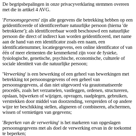
De begripsbepalingen in onze privacyverklaring stemmen overeen
met die in artikel 4 AVG.
'
Persoonsgegevens
' zijn alle gegevens die betrekking hebben op een
geïdentificeerde of identificeerbare natuurlijke persoon (hierna 'de
betrokkene'); als identificeerbaar wordt beschouwd een natuurlijke
persoon die direct of indirect kan worden geïdentificeerd, met name
aan de hand van een identificator zoals een naam, een
identificatienummer, locatiegegevens, een online identificator of van
één of meer elementen die kenmerkend zijn voor de fysieke,
fysiologische, genetische, psychische, economische, culturele of
sociale identiteit van die natuurlijke persoon;
'
Verwerking
' is een bewerking of een geheel van bewerkingen met
betrekking tot persoonsgegevens of een geheel van
persoonsgegevens, al dan niet uitgevoerd via geautomatiseerde
procedés, zoals het verzamelen, vastleggen, ordenen, structureren,
opslaan, bijwerken of wijzigen, opvragen, raadplegen, gebruiken,
verstrekken door middel van doorzending, verspreiden of op andere
wijze ter beschikking stellen, aligneren of combineren, afschermen,
wissen of vernietigen van gegevens;
'
Beperken van de verwerking
' is het markeren van opgeslagen
persoonsgegevens met als doel de verwerking ervan in de toekomst
te beperken;