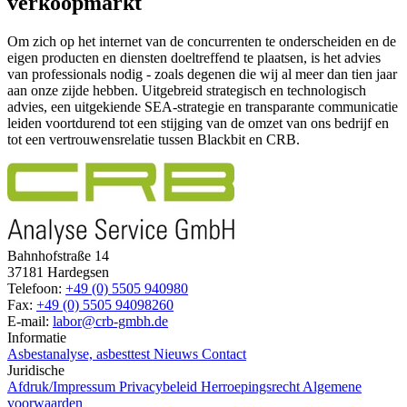
verkoopmarkt
Om zich op het internet van de concurrenten te onderscheiden en de
eigen producten en diensten doeltreffend te plaatsen, is het advies
van professionals nodig - zoals degenen die wij al meer dan tien jaar
aan onze zijde hebben. Uitgebreid strategisch en technologisch
advies, een uitgekiende SEA-strategie en transparante communicatie
leiden voortdurend tot een stijging van de omzet van ons bedrijf en
tot een vertrouwensrelatie tussen Blackbit en CRB.
Bahnhofstraße 14
37181 Hardegsen
Telefoon:
+49 (0) 5505 940980
Fax:
+49 (0) 5505 94098260
E-mail:
labor@crb-gmbh.de
Informatie
Asbestanalyse, asbesttest
Nieuws
Contact
Juridische
Afdruk/Impressum
Privacybeleid
Herroepingsrecht
Algemene
voorwaarden