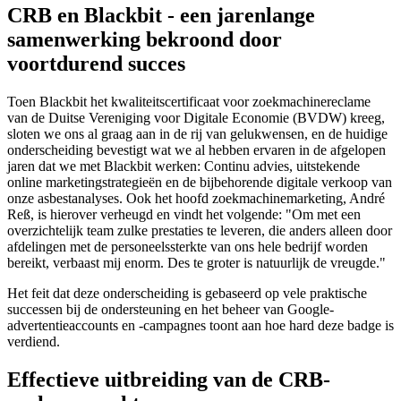
CRB en Blackbit - een jarenlange
samenwerking bekroond door
voortdurend succes
Toen Blackbit het kwaliteitscertificaat voor zoekmachinereclame
van de Duitse Vereniging voor Digitale Economie (BVDW) kreeg,
sloten we ons al graag aan in de rij van gelukwensen, en de huidige
onderscheiding bevestigt wat we al hebben ervaren in de afgelopen
jaren dat we met Blackbit werken: Continu advies, uitstekende
online marketingstrategieën en de bijbehorende digitale verkoop van
onze asbestanalyses. Ook het hoofd zoekmachinemarketing, André
Reß, is hierover verheugd en vindt het volgende: "Om met een
overzichtelijk team zulke prestaties te leveren, die anders alleen door
afdelingen met de personeelssterkte van ons hele bedrijf worden
bereikt, verbaast mij enorm. Des te groter is natuurlijk de vreugde."
Het feit dat deze onderscheiding is gebaseerd op vele praktische
successen bij de ondersteuning en het beheer van Google-
advertentieaccounts en -campagnes toont aan hoe hard deze badge is
verdiend.
Effectieve uitbreiding van de CRB-