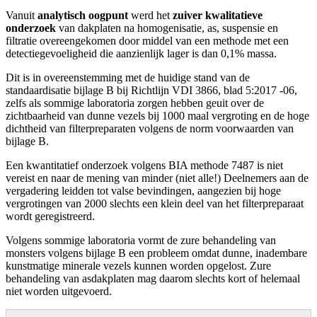
Vanuit
analytisch oogpunt
werd het
zuiver kwalitatieve
onderzoek
van dakplaten na homogenisatie, as, suspensie en
filtratie overeengekomen door middel van een methode met een
detectiegevoeligheid die aanzienlijk lager is dan 0,1% massa.
Dit is in overeenstemming met de huidige stand van de
standaardisatie bijlage B bij Richtlijn VDI 3866, blad 5:2017 -06,
zelfs als sommige laboratoria zorgen hebben geuit over de
zichtbaarheid van dunne vezels bij 1000 maal vergroting en de hoge
dichtheid van filterpreparaten volgens de norm voorwaarden van
bijlage B.
Een kwantitatief onderzoek volgens BIA methode 7487 is niet
vereist en naar de mening van minder (niet alle!) Deelnemers aan de
vergadering leidden tot valse bevindingen, aangezien bij hoge
vergrotingen van 2000 slechts een klein deel van het filterpreparaat
wordt geregistreerd.
Volgens sommige laboratoria vormt de zure behandeling van
monsters volgens bijlage B een probleem omdat dunne, inadembare
kunstmatige minerale vezels kunnen worden opgelost. Zure
behandeling van asdakplaten mag daarom slechts kort of helemaal
niet worden uitgevoerd.