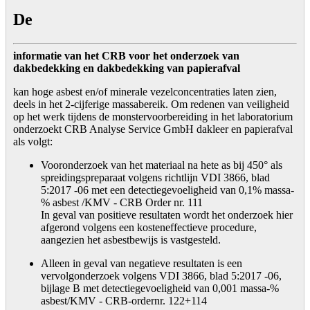
De
informatie van het CRB voor het onderzoek van
dakbedekking en dakbedekking van papierafval
kan hoge asbest en/of minerale vezelconcentraties laten zien,
deels in het 2-cijferige massabereik. Om redenen van veiligheid
op het werk tijdens de monstervoorbereiding in het laboratorium
onderzoekt CRB Analyse Service GmbH dakleer en papierafval
als volgt:
Vooronderzoek van het materiaal na hete as bij 450° als
spreidingspreparaat volgens richtlijn VDI 3866, blad
5:2017 -06 met een detectiegevoeligheid van 0,1% massa-
% asbest /KMV - CRB Order nr. 111
In geval van positieve resultaten wordt het onderzoek hier
afgerond volgens een kosteneffectieve procedure,
aangezien het asbestbewijs is vastgesteld.
Alleen in geval van negatieve resultaten is een
vervolgonderzoek volgens VDI 3866, blad 5:2017 -06,
bijlage B met detectiegevoeligheid van 0,001 massa-%
asbest/KMV - CRB-ordernr. 122+114