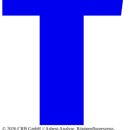
© 2026 CRB GmbH // Asbest-Analyse, Röntgenfluoreszenz-