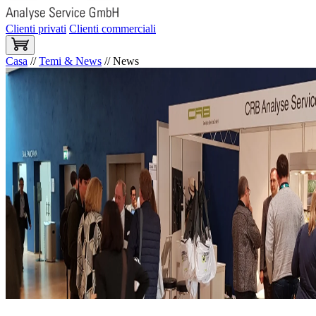
Clienti privati
Clienti commerciali
Casa
//
Temi & News
//
News