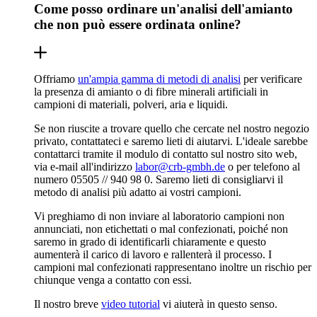
Come posso ordinare un'analisi dell'amianto
che non può essere ordinata online?
Offriamo
un'ampia gamma di metodi di analisi
per verificare
la presenza di amianto o di fibre minerali artificiali in
campioni di materiali, polveri, aria e liquidi.
Se non riuscite a trovare quello che cercate nel nostro negozio
privato, contattateci e saremo lieti di aiutarvi. L'ideale sarebbe
contattarci tramite il modulo di contatto sul nostro sito web,
via e-mail all'indirizzo
labor@crb-gmbh.de
o per telefono al
numero 05505 // 940 98 0. Saremo lieti di consigliarvi il
metodo di analisi più adatto ai vostri campioni.
Vi preghiamo di non inviare al laboratorio campioni non
annunciati, non etichettati o mal confezionati, poiché non
saremo in grado di identificarli chiaramente e questo
aumenterà il carico di lavoro e rallenterà il processo. I
campioni mal confezionati rappresentano inoltre un rischio per
chiunque venga a contatto con essi.
Il nostro breve
video tutorial
vi aiuterà in questo senso.