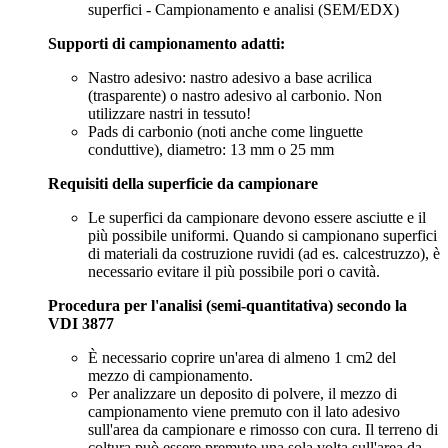
superfici - Campionamento e analisi (SEM/EDX)
Supporti di campionamento adatti:
Nastro adesivo: nastro adesivo a base acrilica
(trasparente) o nastro adesivo al carbonio. Non
utilizzare nastri in tessuto!
Pads di carbonio (noti anche come linguette
conduttive), diametro: 13 mm o 25 mm
Requisiti della superficie da campionare
Le superfici da campionare devono essere asciutte e il
più possibile uniformi. Quando si campionano superfici
di materiali da costruzione ruvidi (ad es. calcestruzzo), è
necessario evitare il più possibile pori o cavità.
Procedura per l'analisi (semi-quantitativa) secondo la
VDI 3877
È necessario coprire un'area di almeno 1 cm2 del
mezzo di campionamento.
Per analizzare un deposito di polvere, il mezzo di
campionamento viene premuto con il lato adesivo
sull'area da campionare e rimosso con cura. Il terreno di
coltura può essere premuto una sola volta sull'area da