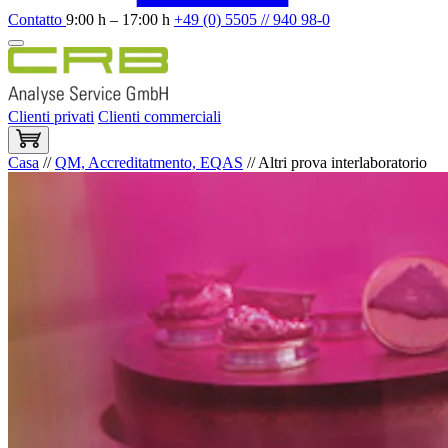
Contatto
9:00 h – 17:00 h
+49 (0) 5505 // 940 98-0
Clienti privati
Clienti commerciali
Casa
//
QM, Accreditatmento, EQAS
//
Altri prova interlaboratorio