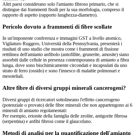
Altri paesi considerano solo l'amianto fibroso primario, che si
distingue dai frammenti fissili per la sua morfologia, compreso il
rapporto di aspetto (rapporto lunghezza-diametro).
Pericolo dovuto a frammenti di fibre scollate
In un'imponente conferenza e immagini GST a livello atomico,
Vigliaturo Ruggero, Università della Pennsylvania, presenterà i
risultati di uno studio che mostra come i frammenti di fissione
rettilinea dell'amianto anfibolo (antofillite, grunerite, amosite) siano
assorbiti dalle cellule in presenza contemporanea di amianto a fibra
lunga, dove sono biochimicamente circondati e incapsulati da uno
strato di ferro (ossido) e sono l'innesco di malattie polmonari e
mesoteliali.
Altre fibre di diversi gruppi minerali cancerogeni?
Diversi gruppi di ricercatori sottolineano l'effetto cancerogeno
(potenziale o provato) delle fibre minerali che non appartengono ai 6
minerali di amianto regolamentati:
Per esempio, erionite della famiglia delle zeolite, antigorite fibrosa
(serpentina) e anfibi fibrosi come il glaucofano.
Metodi di analisi per la quantificazione dell'amianto