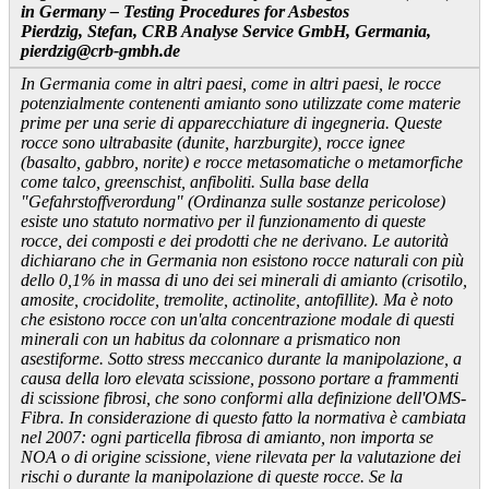
in Germany – Testing Procedures for Asbestos
Pierdzig, Stefan, CRB Analyse Service GmbH, Germania,
pierdzig@crb-gmbh.de
In Germania come in altri paesi, come in altri paesi, le rocce
potenzialmente contenenti amianto sono utilizzate come materie
prime per una serie di apparecchiature di ingegneria. Queste
rocce sono ultrabasite (dunite, harzburgite), rocce ignee
(basalto, gabbro, norite) e rocce metasomatiche o metamorfiche
come talco, greenschist, anfiboliti. Sulla base della
"Gefahrstoffverordung" (Ordinanza sulle sostanze pericolose)
esiste uno statuto normativo per il funzionamento di queste
rocce, dei composti e dei prodotti che ne derivano. Le autorità
dichiarano che in Germania non esistono rocce naturali con più
dello 0,1% in massa di uno dei sei minerali di amianto (crisotilo,
amosite, crocidolite, tremolite, actinolite, antofillite). Ma è noto
che esistono rocce con un'alta concentrazione modale di questi
minerali con un habitus da colonnare a prismatico non
asestiforme. Sotto stress meccanico durante la manipolazione, a
causa della loro elevata scissione, possono portare a frammenti
di scissione fibrosi, che sono conformi alla definizione dell'OMS-
Fibra. In considerazione di questo fatto la normativa è cambiata
nel 2007: ogni particella fibrosa di amianto, non importa se
NOA o di origine scissione, viene rilevata per la valutazione dei
rischi o durante la manipolazione di queste rocce. Se la