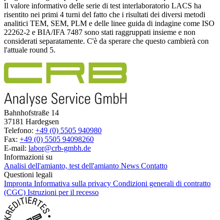
Il valore informativo delle serie di test interlaboratorio LACS ha
risentito nei primi 4 turni del fatto che i risultati dei diversi metodi
analitici TEM, SEM, PLM e delle linee guida di indagine come ISO
22262-2 e BIA/IFA 7487 sono stati raggruppati insieme e non
considerati separatamente. C'è da sperare che questo cambierà con
l'attuale round 5.
Bahnhofstraße 14
37181 Hardegsen
Telefono:
+49 (0) 5505 940980
Fax:
+49 (0) 5505 94098260
E-mail:
labor@crb-gmbh.de
Informazioni su
Analisi dell'amianto, test dell'amianto
News
Contatto
Questioni legali
Impronta
Informativa sulla privacy
Condizioni generali di contratto
(CGC)
Istruzioni per il recesso