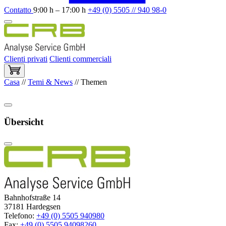
Contatto
9:00 h – 17:00 h
+49 (0) 5505 // 940 98-0
Clienti privati
Clienti commerciali
Casa
//
Temi & News
//
Themen
Übersicht
Bahnhofstraße 14
37181 Hardegsen
Telefono:
+49 (0) 5505 940980
Fax:
+49 (0) 5505 94098260