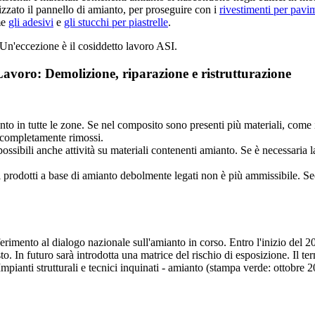
tilizzato il pannello di amianto, per proseguire con i
rivestimenti per pavi
me
gli adesivi
e
gli stucchi per piastrelle
.
. Un'eccezione è il cosiddetto lavoro ASI.
 Lavoro: Demolizione, riparazione e ristrutturazione
to in tutte le zone. Se nel composito sono presenti più materiali, come
e completamente rimossi.
ssibili anche attività su materiali contenenti amianto. Se è necessaria 
i prodotti a base di amianto debolmente legati non è più ammissibile. Sec
erimento al dialogo nazionale sull'amianto in corso. Entro l'inizio del 
. In futuro sarà introdotta una matrice del rischio di esposizione. Il ter
pianti strutturali e tecnici inquinati - amianto (stampa verde: ottobre 2