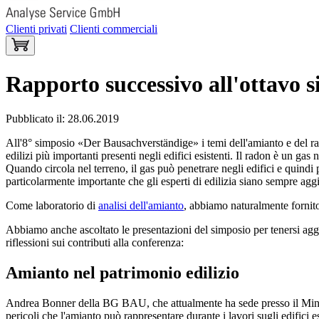
Clienti privati
Clienti commerciali
Rapporto successivo all'ottavo 
Pubblicato il: 28.06.2019
All'8° simposio «Der Bausachverständige» i temi dell'amianto e del ra
edilizi più importanti presenti negli edifici esistenti. Il radon è un ga
Quando circola nel terreno, il gas può penetrare negli edifici e quindi
particolarmente importante che gli esperti di edilizia siano sempre ag
Come laboratorio di
analisi dell'amianto
, abbiamo naturalmente fornito
Abbiamo anche ascoltato le presentazioni del simposio per tenersi aggio
riflessioni sui contributi alla conferenza:
Amianto nel patrimonio edilizio
Andrea Bonner della BG BAU, che attualmente ha sede presso il Minist
pericoli che l'amianto può rappresentare durante i lavori sugli edifici e