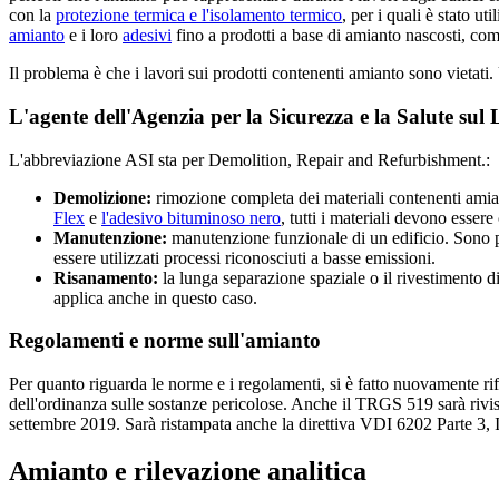
con la
protezione termica e l'isolamento termico
, per i quali è stato u
amianto
e i loro
adesivi
fino a prodotti a base di amianto nascosti, co
Il problema è che i lavori sui prodotti contenenti amianto sono vietati
L'agente dell'Agenzia per la Sicurezza e la Salute sul
L'abbreviazione ASI sta per Demolition, Repair and Refurbishment.:
Demolizione:
rimozione completa dei materiali contenenti amian
Flex
e
l'adesivo bituminoso nero
, tutti i materiali devono esser
Manutenzione:
manutenzione funzionale di un edificio. Sono po
essere utilizzati processi riconosciuti a basse emissioni.
Risanamento:
la lunga separazione spaziale o il rivestimento d
applica anche in questo caso.
Regolamenti e norme sull'amianto
Per quanto riguarda le norme e i regolamenti, si è fatto nuovamente rif
dell'ordinanza sulle sostanze pericolose. Anche il TRGS 519 sarà rivisto
settembre 2019. Sarà ristampata anche la direttiva VDI 6202 Parte 3, Im
Amianto e rilevazione analitica