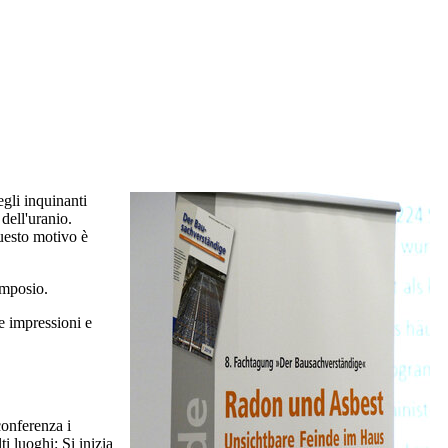
gli inquinanti
 dell'uranio.
questo motivo è
imposio.
e impressioni e
conferenza i
i luoghi: Si inizia