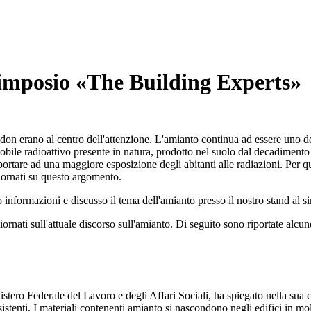
simposio «The Building Experts»
don erano al centro dell'attenzione. L'amianto continua ad essere uno de
s nobile radioattivo presente in natura, prodotto nel suolo dal decadimento
 portare ad una maggiore esposizione degli abitanti alle radiazioni. Per 
giornati su questo argomento.
 informazioni e discusso il tema dell'amianto presso il nostro stand al s
rnati sull'attuale discorso sull'amianto. Di seguito sono riportate alcun
ero Federale del Lavoro e degli Affari Sociali, ha spiegato nella sua 
sistenti. I materiali contenenti amianto si nascondono negli edifici in molt