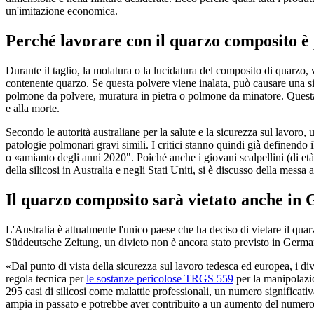
un'imitazione economica.
Perché lavorare con il quarzo composito è
Durante il taglio, la molatura o la lucidatura del composito di quarzo, vi
contenente quarzo. Se questa polvere viene inalata, può causare una 
polmone da polvere, muratura in pietra o polmone da minatore. Quest
e alla morte.
Secondo le autorità australiane per la salute e la sicurezza sul lavoro, u
patologie polmonari gravi simili. I critici stanno quindi già definend
o «amianto degli anni 2020". Poiché anche i giovani scalpellini (di et
della silicosi in Australia e negli Stati Uniti, si è discusso della messa
Il quarzo composito sarà vietato anche in
L'Australia è attualmente l'unico paese che ha deciso di vietare il qu
Süddeutsche Zeitung, un divieto non è ancora stato previsto in Germa
«Dal punto di vista della sicurezza sul lavoro tedesca ed europea, i div
regola tecnica per
le sostanze pericolose TRGS 559
per la manipolazio
295 casi di silicosi come malattie professionali, un numero significati
ampia in passato e potrebbe aver contribuito a un aumento del numero 