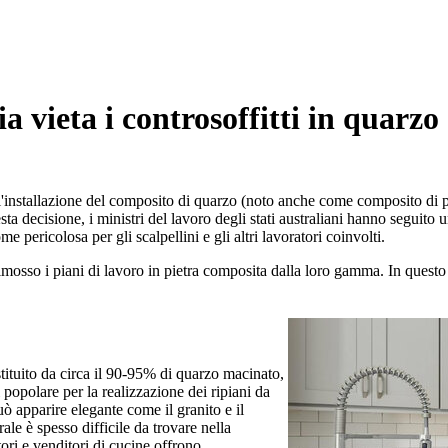
ia vieta i controsoffitti in quarz
 l'installazione del composito di quarzo (noto anche come composito di pi
ta decisione, i ministri del lavoro degli stati australiani hanno seguito
pericolosa per gli scalpellini e gli altri lavoratori coinvolti.
 rimosso i piani di lavoro in pietra composita dalla loro gamma. In quest
stituito da circa il 90-95% di quarzo macinato,
 popolare per la realizzazione dei ripiani da
uò apparire elegante come il granito e il
e è spesso difficile da trovare nella
tori e venditori di cucine offrono