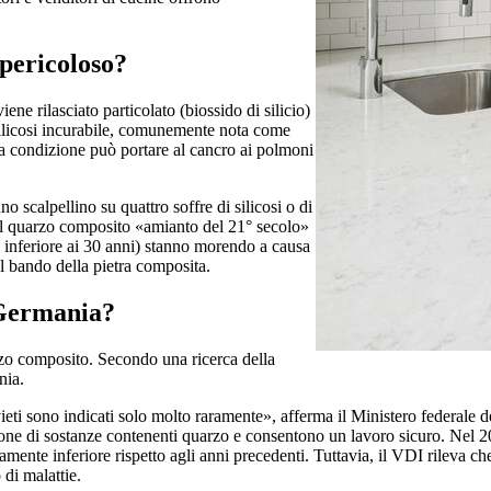
 pericoloso?
ene rilasciato particolato (biossido di silicio)
silicosi incurabile, comunemente nota come
a condizione può portare al cancro ai polmoni
no scalpellino su quattro soffre di silicosi o di
o il quarzo composito «amianto del 21° secolo»
à inferiore ai 30 anni) stanno morendo a causa
 al bando della pietra composita.
 Germania?
arzo composito. Secondo una ricerca della
nia.
ieti sono indicati solo molto raramente», afferma il Ministero federale de
ne di sostanze contenenti quarzo e consentono un lavoro sicuro. Nel 2022
vamente inferiore rispetto agli anni precedenti. Tuttavia, il VDI rileva 
di malattie.