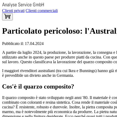
Clienti privati
Clienti commerciali
Particolato pericoloso: l'Austral
Pubblicato il: 17.04.2024
A partire da luglio 2024, la produzione, la lavorazione, la consegna e
utilizzato anche in questo paese per produrre piatti da cucina. Con ques
sul lavoro. Questo classificava la lavorazione del quarzo composito come 
I maggiori rivenditori australiani (tra cui Ikea e Bunnings) hanno già
è prevedibile un divieto anche in Germania.
Cos'è il quarzo composito?
Il quarzo composito è stato sviluppato negli anni '80. Il materiale è co
combinato con coloranti e resina sintetica. Cosa rende il materiale così
cucina? È resistente, robusto e durevole. Inoltre, la pietra composita p
marmo, ma è notevolmente più economica da produrre. La pietra natural
dimensione e nella finitura desiderate. Ecco perché quasi tutti i produt