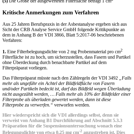
(5)
Die Größe der ausgewerteten Filterfläche beträgt 1 cm
Kritische Anmerkungen zum Verfahren
Aus 25 Jahren Berufspraxis in der Asbestanalyse ergeben sich aus
Sicht der CRB Analyse Service GmbH folgende Kritikpunkte an
dem in Anhang B der VDI 3866, Blatt 5:2017-06 beschriebenen
Verfahren:
2
1.
Eine Filterbelegungsdichte von 2 mg Probenmaterial pro cm
Filterfläche ist zu hoch, um sicherzustellen, dass Fasern und Partikel
ohne Überdeckung durch benachbarte Partikel auf dem
Filterpräparat vorliegen.
Das Filterpräparat müsste nach den Zählregeln der VDI 3492
„Falls
mehr als ungefähr ein Achtel der Bildfeldfläche von Fasern
und/oder Partikeln bedeckt ist, darf das Bildfeld wegen Überladung
nicht ausgezählt werden, … Falls mehr als 10% der Bildfelder einer
Filterprobe als überladen gewertet werden, dann ist diese
Filterprobe zu verwerfen.“
verworfen werden.
Hier wiederspricht sich die VDI allerdings selbst, denn sie
verweist von Anhang B1 Durchführung auf Abschnitt 5.3.3
Präparation für die Suspensionsuntersuchung wonach eine
-2
Belegungsdichte von etwa 0,25 mg cm
anzustreben ist. Dies