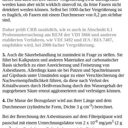
werden kann aber nicht wirklich sinnvoll ist, da feine Fasern nicht
detektiert werden können. Selbst bei 1000-facher Vergrößerung ist
es fraglich, ob Fasern mit einem Durchmesser von 0,2 µm sichtbar
sind.
Daher prüft CRB zusätzlich, wie es auch in Abschnitt 6.1
Probenuntersuchung am REM der VDI 3866 und anderen
etablierten Verfahren, wie VDI 3492 und IFA / BIA 7487,
empfohlen wird, bei 2000-facher Vergrößerung.
3.
Auch die Säurebehandlung ist zumindest in Frage zu stellen. Sie
führt bei Kalkputzen und anderen Materialien auf carbonatischer
Basis sicherlich zu einer Anreicherung und Freisetzung von
Asbestfasern. Allerdings kann sie bei Putzen und Spachtelmassen
auf Gipsbasis unter Umständen sogar zu einer Verschlechterung der
Nachweisempfindlichkeit führen, da diese nach Verlust des
Kristallwassers durch Heißveraschung durch den Wassergehalt der
zugegebenen Säure erneut agglomerieren und verfestigen können.
4.
Die Masse der Bezugsfaser wird aus ihrer Länge und dem
-3
Durchmesser (zylindrische Form, Dichte 3 g cm
) berechnet.
Bei der Berechnung der Asbestmassen auf dem Filterpräparat wird
-9
3
pauschal mit einem Umrechnungsfaktor von 2 x 10
mg/µm
(2 g
-3