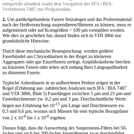
entspricht ziemlich exakt den Vorgaben des IFA / BIA-
Verfahrens 7487 zur Präparation.
2.
Um partikelgebundene Fasern freizulegen und das Probenmaterial
nach der Heißveraschung suspendieren/filtrieren zu können, muss es
aufgemörsert oder auf Korngrößen < 100 µm vermahlen werden.
Wie dies zu geschehen hat, darauf finden sich in VDI 3866 nur
grundsätzliche Hinweise.
Durch diese mechanische Beanspruchung werden größere
Faserbündel aus Chrysotilasbest in der Regel zu kleineren
Aggregaten oder gar Einzelfasern zerlegt. Amphibolasbeste brechen
zu kürzeren Fasern oder teilen sich entlang Ihrer Längsspaltbarkeit
zu dünneren Fasern.
Typische Asbestfasern in so aufbereiteten Proben zeigen in der
Regel (Erfahrung aus zahlreichen Analysen nach IFA / BIA 7487
und VDI 3866, Blatt 5) Faserlängen zwischen 5 µm und 25 µm und
Faserdurchmesser zw. 0,2 µm und 3 µm. Durchschnittliche Werte
-15
liegen aus Erfahrung bei 10
µm Länge und Durchmessern zw.
0,3 und 0,6 µm, woraus sich Massen für eine typische Bezugsfaser
-9
-8
von 2 x 10
bis 1 x 10
ergeben.
Daraus folgt, dass die Auswertung des Suspensions-Filters bei 50-
facher und auch bei 200-facher Vergrößerung zwar durchgeführt