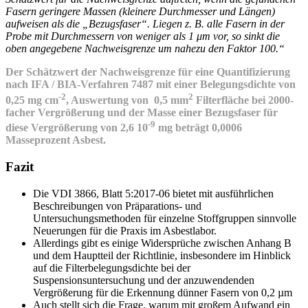
Fasern geringere Massen (kleinere Durchmesser und Längen)
aufweisen als die „Bezugsfaser“. Liegen z. B. alle Fasern in der
Probe mit Durchmessern von weniger als 1 μm vor, so sinkt die
oben angegebene Nachweisgrenze um nahezu den Faktor 100.“
Der Schätzwert der Nachweisgrenze für eine Quantifizierung
nach IFA / BIA-Verfahren 7487 mit einer Belegungsdichte von
-2
2
0,25 mg cm
, Auswertung von 0,5 mm
Filterfläche bei 2000-
facher Vergrößerung und der Masse einer Bezugsfaser für
-9
diese Vergrößerung von 2,6 10
mg beträgt 0,0006
Masseprozent Asbest.
Fazit
Die VDI 3866, Blatt 5:2017-06 bietet mit ausführlichen
Beschreibungen von Präparations- und
Untersuchungsmethoden für einzelne Stoffgruppen sinnvolle
Neuerungen für die Praxis im Asbestlabor.
Allerdings gibt es einige Widersprüche zwischen Anhang B
und dem Hauptteil der Richtlinie, insbesondere im Hinblick
auf die Filterbelegungsdichte bei der
Suspensionsuntersuchung und der anzuwendenden
Vergrößerung für die Erkennung dünner Fasern von 0,2 µm
Auch stellt sich die Frage, warum mit großem Aufwand ein