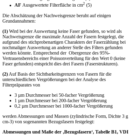
2
AF
Ausgewertete Filterfläche in cm
(5)
Die Abschätzung der Nachweisgrenze beruht auf einigen
Grundannahmen:
(1)
Wird bei der Auswertung keine Faser gefunden, so wird als
Nachweisgrenze die maximale Anzahl der Fasern festgelegt, die
aufgrund des stichprobenartigen Charakters der Faserzählung bei
nochmaliger Auswertung an anderer Stelle des Filters gefunden
werden könnte. Entsprechend der Obergrenze des 95%-
Vertrauensbereichs einer Poissonverteilung für den Wert 0 (keine
Faser gefunden) entspricht dies drei Fasern (Faserstrukturen).
(2)
Auf Basis der Sichtbarkeitsgrenzen von Fasern für die
unterschiedlichen Vergrößerungen bei der Analyse des
Filterpräparates von
3 µm Durchmesser bei 50-facher Vergrößerung
1 µm Durchmesser bei 200-facher Vergrößerung
0,2 µm Durchmesser bei 1000-facher Vergrößerung
werden Abmessungen und Massen (zylindrische Form, Dichte 3 g
cm-3) von sogenannten Bezugsfasern festgelegt:
Abmessungen und Maße der ‚Bezugsfasern‘, Tabelle B1, VDI