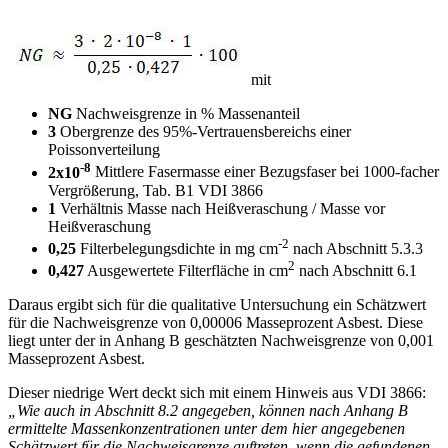
mit
NG
Nachweisgrenze in % Massenanteil
3
Obergrenze des 95%-Vertrauensbereichs einer
Poissonverteilung
-8
2x10
Mittlere Fasermasse einer Bezugsfaser bei 1000-facher
Vergrößerung, Tab. B1 VDI 3866
1
Verhältnis Masse nach Heißveraschung / Masse vor
Heißveraschung
-2
0,25
Filterbelegungsdichte in mg cm
nach Abschnitt 5.3.3
2
0,427
Ausgewertete Filterfläche in cm
nach Abschnitt 6.1
Daraus ergibt sich für die qualitative Untersuchung ein Schätzwert
für die Nachweisgrenze von 0,00006 Masseprozent Asbest. Diese
liegt unter der in Anhang B geschätzten Nachweisgrenze von 0,001
Masseprozent Asbest.
Dieser niedrige Wert deckt sich mit einem Hinweis aus VDI 3866:
„Wie auch in Abschnitt 8.2 angegeben, können nach Anhang B
ermittelte Massenkonzentrationen unter dem hier angegebenen
Schätzwert für die Nachweisgrenze auftreten, wenn die gefundenen