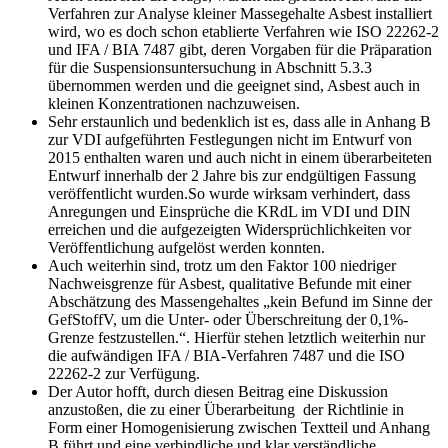
Verfahren zur Analyse kleiner Massegehalte Asbest installiert
wird, wo es doch schon etablierte Verfahren wie ISO 22262-2
und IFA / BIA 7487 gibt, deren Vorgaben für die Präparation
für die Suspensionsuntersuchung in Abschnitt 5.3.3
übernommen werden und die geeignet sind, Asbest auch in
kleinen Konzentrationen nachzuweisen.
Sehr erstaunlich und bedenklich ist es, dass alle in Anhang B
zur VDI aufgeführten Festlegungen nicht im Entwurf von
2015 enthalten waren und auch nicht in einem überarbeiteten
Entwurf innerhalb der 2 Jahre bis zur endgültigen Fassung
veröffentlicht wurden.So wurde wirksam verhindert, dass
Anregungen und Einsprüche die KRdL im VDI und DIN
erreichen und die aufgezeigten Widersprüchlichkeiten vor
Veröffentlichung aufgelöst werden konnten.
Auch weiterhin sind, trotz um den Faktor 100 niedriger
Nachweisgrenze für Asbest, qualitative Befunde mit einer
Abschätzung des Massengehaltes „kein Befund im Sinne der
GefStoffV, um die Unter- oder Überschreitung der 0,1%-
Grenze festzustellen.“. Hierfür stehen letztlich weiterhin nur
die aufwändigen IFA / BIA-Verfahren 7487 und die ISO
22262-2 zur Verfügung.
Der Autor hofft, durch diesen Beitrag eine Diskussion
anzustoßen, die zu einer Überarbeitung der Richtlinie in
Form einer Homogenisierung zwischen Textteil und Anhang
B führt und eine verbindliche und klar verständliche