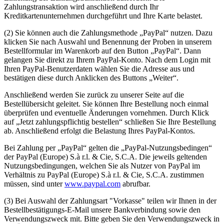
Zahlungstransaktion wird anschließend durch Ihr
Kreditkartenunternehmen durchgeführt und Ihre Karte belastet.
(2) Sie können auch die Zahlungsmethode „PayPal“ nutzen. Dazu
klicken Sie nach Auswahl und Benennung der Proben in unserem
Bestellformular im Warenkorb auf den Button „PayPal“. Dann
gelangen Sie direkt zu Ihrem PayPal-Konto. Nach dem Login mit
Ihren PayPal-Benutzerdaten wählen Sie die Adresse aus und
bestätigen diese durch Anklicken des Buttons „Weiter“.
Anschließend werden Sie zurück zu unserer Seite auf die
Bestellübersicht geleitet. Sie können Ihre Bestellung noch einmal
überprüfen und eventuelle Änderungen vornehmen. Durch Klick
auf „Jetzt zahlungspflichtig bestellen“ schließen Sie Ihre Bestellung
ab. Anschließend erfolgt die Belastung Ihres PayPal-Kontos.
Bei Zahlung per „PayPal“ gelten die „PayPal-Nutzungsbedingen“
der PayPal (Europe) S.à r.l. & Cie, S.C.A. Die jeweils geltenden
Nutzungsbedingungen, welchen Sie als Nutzer von PayPal im
Verhältnis zu PayPal (Europe) S.à r.l. & Cie, S.C.A. zustimmen
müssen, sind unter
www.paypal.com
abrufbar.
(3) Bei Auswahl der Zahlungsart "Vorkasse" teilen wir Ihnen in der
Bestellbestätigungs-E-Mail unsere Bankverbindung sowie den
Verwendungszweck mit. Bitte geben Sie den Verwendungszweck in