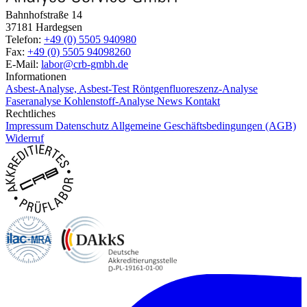
Bahnhofstraße 14
37181 Hardegsen
Telefon:
+49 (0) 5505 940980
Fax:
+49 (0) 5505 94098260
E-Mail:
labor@crb-gmbh.de
Informationen
Asbest-Analyse, Asbest-Test
Röntgenfluoreszenz-Analyse
Faseranalyse
Kohlenstoff-Analyse
News
Kontakt
Rechtliches
Impressum
Datenschutz
Allgemeine Geschäftsbedingungen (AGB)
Widerruf