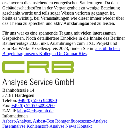
erschweren die anstehenden energetischen Sanierungen. Da den
Gebäudeschadstoffen in der Vergangenheit zu wenige Beachtung
geschenkt wurde und teils sogar Wissen verloren gegangen ist,
bleibt es wichtig, bei Veranstaltungen wie dieser immer wieder über
das Thema zu sprechen und aktiv Aufklärungsarbeit zu leisten.
Für uns war es eine spannende Tagung mit vielen interessanten
Gesprächen. Noch detailliertere Einblicke in die Inhalte des Berliner
Bauherrentags 2023, inkl. Ausführungen zum TXL-Projekt und
zum BauWerke Exzellenzpreis 2023, finden Sie im
ausführlichen
Blogeintrag unseres Kollegen Dr. Gunnar Ries
.
Bahnhofstraße 14
37181 Hardegsen
Telefon:
+49 (0) 5505 940980
Fax:
+49 (0) 5505 94098260
E-Mail:
labor@crb-gmbh.de
Informationen
Asbest-Analyse, Asbest-Test
Röntgenfluoreszenz-Analyse
Faseranalyse
Kohlenstoff-Analyse
News
Kontakt