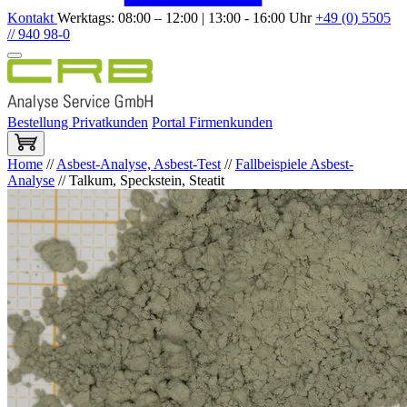
Kontakt
Werktags: 08:00 – 12:00 | 13:00 - 16:00 Uhr
+49 (0) 5505
// 940 98-0
Bestellung Privatkunden
Portal Firmenkunden
Home
//
Asbest-Analyse, Asbest-Test
//
Fallbeispiele Asbest-
Analyse
//
Talkum, Speckstein, Steatit