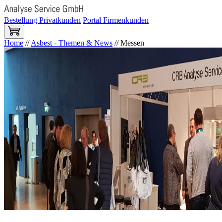
Bestellung Privatkunden
Portal Firmenkunden
Home
//
Asbest - Themen & News
//
Messen