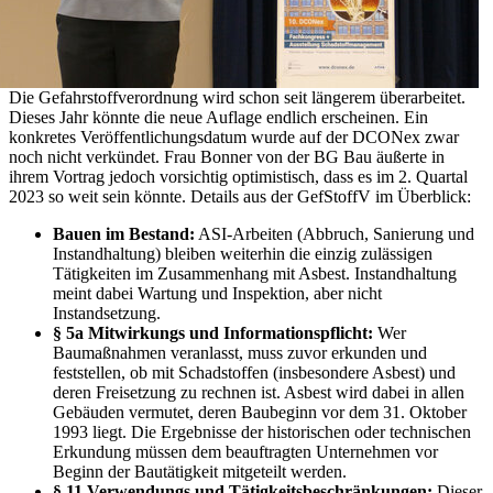
Die Gefahrstoffverordnung wird schon seit längerem überarbeitet.
Dieses Jahr könnte die neue Auflage endlich erscheinen. Ein
konkretes Veröffentlichungsdatum wurde auf der DCONex zwar
noch nicht verkündet. Frau Bonner von der BG Bau äußerte in
ihrem Vortrag jedoch vorsichtig optimistisch, dass es im 2. Quartal
2023 so weit sein könnte. Details aus der GefStoffV im Überblick:
Bauen im Bestand:
ASI-Arbeiten (Abbruch, Sanierung und
Instandhaltung) bleiben weiterhin die einzig zulässigen
Tätigkeiten im Zusammenhang mit Asbest. Instandhaltung
meint dabei Wartung und Inspektion, aber nicht
Instandsetzung.
§ 5a Mitwirkungs und Informationspflicht:
Wer
Baumaßnahmen veranlasst, muss zuvor erkunden und
feststellen, ob mit Schadstoffen (insbesondere Asbest) und
deren Freisetzung zu rechnen ist. Asbest wird dabei in allen
Gebäuden vermutet, deren Baubeginn vor dem 31. Oktober
1993 liegt. Die Ergebnisse der historischen oder technischen
Erkundung müssen dem beauftragten Unternehmen vor
Beginn der Bautätigkeit mitgeteilt werden.
§ 11 Verwendungs und Tätigkeitsbeschränkungen:
Dieser