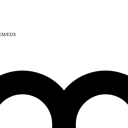
, REM/EDX