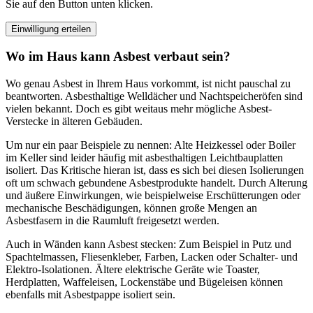
Sie auf den Button unten klicken.
Einwilligung erteilen
Wo im Haus kann Asbest verbaut sein?
Wo genau Asbest in Ihrem Haus vorkommt, ist nicht pauschal zu
beantworten. Asbesthaltige Welldächer und Nachtspeicheröfen sind
vielen bekannt. Doch es gibt weitaus mehr mögliche Asbest-
Verstecke in älteren Gebäuden.
Um nur ein paar Beispiele zu nennen: Alte Heizkessel oder Boiler
im Keller sind leider häufig mit asbesthaltigen Leichtbauplatten
isoliert. Das Kritische hieran ist, dass es sich bei diesen Isolierungen
oft um schwach gebundene Asbestprodukte handelt. Durch Alterung
und äußere Einwirkungen, wie beispielweise Erschütterungen oder
mechanische Beschädigungen, können große Mengen an
Asbestfasern in die Raumluft freigesetzt werden.
Auch in Wänden kann Asbest stecken: Zum Beispiel in Putz und
Spachtelmassen, Fliesenkleber, Farben, Lacken oder Schalter- und
Elektro-Isolationen. Ältere elektrische Geräte wie Toaster,
Herdplatten, Waffeleisen, Lockenstäbe und Bügeleisen können
ebenfalls mit Asbestpappe isoliert sein.