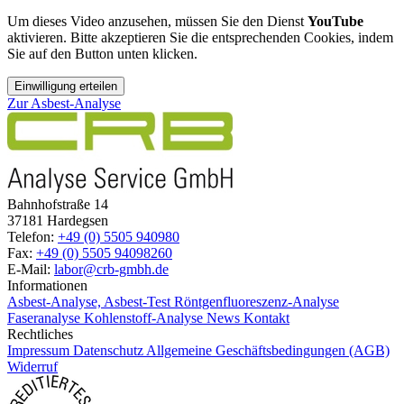
Um dieses Video anzusehen, müssen Sie den Dienst
YouTube
aktivieren. Bitte akzeptieren Sie die entsprechenden Cookies, indem
Sie auf den Button unten klicken.
Einwilligung erteilen
Zur Asbest-Analyse
Bahnhofstraße 14
37181 Hardegsen
Telefon:
+49 (0) 5505 940980
Fax:
+49 (0) 5505 94098260
E-Mail:
labor@crb-gmbh.de
Informationen
Asbest-Analyse, Asbest-Test
Röntgenfluoreszenz-Analyse
Faseranalyse
Kohlenstoff-Analyse
News
Kontakt
Rechtliches
Impressum
Datenschutz
Allgemeine Geschäftsbedingungen (AGB)
Widerruf