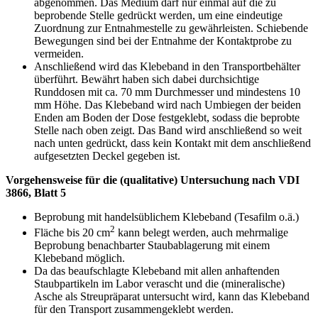
abgenommen. Das Medium darf nur einmal auf die zu
beprobende Stelle gedrückt werden, um eine eindeutige
Zuordnung zur Entnahmestelle zu gewährleisten. Schiebende
Bewegungen sind bei der Entnahme der Kontaktprobe zu
vermeiden.
Anschließend wird das Klebeband in den Transportbehälter
überführt. Bewährt haben sich dabei durchsichtige
Runddosen mit ca. 70 mm Durchmesser und mindestens 10
mm Höhe. Das Klebeband wird nach Umbiegen der beiden
Enden am Boden der Dose festgeklebt, sodass die beprobte
Stelle nach oben zeigt. Das Band wird anschließend so weit
nach unten gedrückt, dass kein Kontakt mit dem anschließend
aufgesetzten Deckel gegeben ist.
Vorgehensweise für die (qualitative) Untersuchung nach VDI
3866, Blatt 5
Beprobung mit handelsüblichem Klebeband (Tesafilm o.ä.)
2
Fläche bis 20 cm
kann belegt werden, auch mehrmalige
Beprobung benachbarter Staubablagerung mit einem
Klebeband möglich.
Da das beaufschlagte Klebeband mit allen anhaftenden
Staubpartikeln im Labor verascht und die (mineralische)
Asche als Streupräparat untersucht wird, kann das Klebeband
für den Transport zusammengeklebt werden.