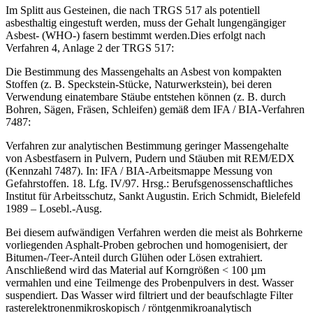
Im Splitt aus Gesteinen, die nach TRGS 517 als potentiell
asbesthaltig eingestuft werden, muss der Gehalt lungengängiger
Asbest- (WHO-) fasern bestimmt werden.Dies erfolgt nach
Verfahren 4, Anlage 2 der TRGS 517:
Die Bestimmung des Massengehalts an Asbest von kompakten
Stoffen (z. B. Speckstein-Stücke, Naturwerkstein), bei deren
Verwendung einatembare Stäube entstehen können (z. B. durch
Bohren, Sägen, Fräsen, Schleifen) gemäß dem IFA / BIA-Verfahren
7487:
Verfahren zur analytischen Bestimmung geringer Massengehalte
von Asbestfasern in Pulvern, Pudern und Stäuben mit REM/EDX
(Kennzahl 7487). In: IFA / BIA-Arbeitsmappe Messung von
Gefahrstoffen. 18. Lfg. IV/97. Hrsg.: Berufsgenossenschaftliches
Institut für Arbeitsschutz, Sankt Augustin. Erich Schmidt, Bielefeld
1989 – Losebl.-Ausg.
Bei diesem aufwändigen Verfahren werden die meist als Bohrkerne
vorliegenden Asphalt-Proben gebrochen und homogenisiert, der
Bitumen-/Teer-Anteil durch Glühen oder Lösen extrahiert.
Anschließend wird das Material auf Korngrößen < 100 µm
vermahlen und eine Teilmenge des Probenpulvers in dest. Wasser
suspendiert. Das Wasser wird filtriert und der beaufschlagte Filter
rasterelektronenmikroskopisch / röntgenmikroanalytisch