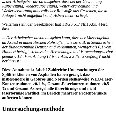
... der Arbeitgeber davon ausgehen, dass bei der Gewinnung,
Aufbereitung, Wiederaufbereitung, Weiterverarbeitung und
Wiederverwertung mineralischer Rohstoffe aus Gesteinen, die in
Anlage 1 nicht aufgeführt sind, Asbest nicht vorliegt
.
Weiterhin stellt der Gesetzgeber laut TRGS 517 Nr.1 Abs. 4 fest,
dass
... Der Arbeitgeber davon ausgehen kann, dass der Massengehalt
an Asbest in mineralischen Rohstoffen, wie sie z. B. in Steinbrüchen
der Bundesrepublik Deutschland vorkommen, weniger als 0,1 vom
Hundert beträgt, so dass das Herstellungs- und Verwendungsverbot
gemäß § 18 i.V.m. Anhang IV Nr. 1 Abs. 2 Ziffer 3 GefStoffV nicht
berührt ist.‘
Diese Annahme ist falsch! Zahlreiche Untersuchungen der
Splittfraktionen von Asphalten haben gezeigt, dass
insbesondere in Gabbros und Noriten stellenweise WHO-Faser-
Konzentrationen >0.1 %, Gesamt-Faserkonzentrationen >0.5
% und Gesamt-Asbestgehalte (faserförmige und nicht-
faserförmige Partikel) im Bereich mehrerer Prozent-Punkte
auftreten können.
Untersuchungsmethode