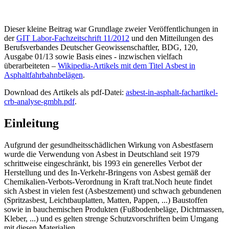
Dieser kleine Beitrag war Grundlage zweier Veröffentlichungen in
der
GIT Labor-Fachzeitschrift 11/2012
und den Mitteilungen des
Berufsverbandes Deutscher Geowissenschaftler, BDG, 120,
Ausgabe 01/13 sowie Basis eines - inzwischen vielfach
überarbeiteten –
Wikipedia-Artikels mit dem Titel Asbest in
Asphaltfahrbahnbelägen
.
Download des Artikels als pdf-Datei:
asbest-in-asphalt-fachartikel-
crb-analyse-gmbh.pdf
.
Einleitung
Aufgrund der gesundheitsschädlichen Wirkung von Asbestfasern
wurde die Verwendung von Asbest in Deutschland seit 1979
schrittweise eingeschränkt, bis 1993 ein generelles Verbot der
Herstellung und des In-Verkehr-Bringens von Asbest gemäß der
Chemikalien-Verbots-Verordnung in Kraft trat.Noch heute findet
sich Asbest in vielen fest (Asbestzement) und schwach gebundenen
(Spritzasbest, Leichtbauplatten, Matten, Pappen, ...) Baustoffen
sowie in bauchemischen Produkten (Fußbodenbeläge, Dichtmassen,
Kleber, ...) und es gelten strenge Schutzvorschriften beim Umgang
mit diesen Materialien.