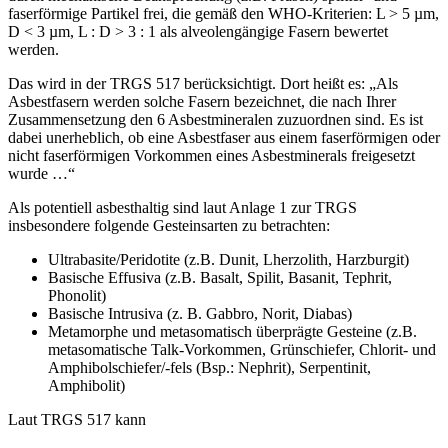
faserförmige Partikel frei, die gemäß den WHO-Kriterien: L > 5 µm,
D < 3 µm, L : D > 3 : 1 als alveolengängige Fasern bewertet
werden.
Das wird in der TRGS 517 berücksichtigt. Dort heißt es: „Als
Asbestfasern werden solche Fasern bezeichnet, die nach Ihrer
Zusammensetzung den 6 Asbestmineralen zuzuordnen sind. Es ist
dabei unerheblich, ob eine Asbestfaser aus einem faserförmigen oder
nicht faserförmigen Vorkommen eines Asbestminerals freigesetzt
wurde …“
Als potentiell asbesthaltig sind laut Anlage 1 zur TRGS
insbesondere folgende Gesteinsarten zu betrachten:
Ultrabasite/Peridotite (z.B. Dunit, Lherzolith, Harzburgit)
Basische Effusiva (z.B. Basalt, Spilit, Basanit, Tephrit,
Phonolit)
Basische Intrusiva (z. B. Gabbro, Norit, Diabas)
Metamorphe und metasomatisch überprägte Gesteine (z.B.
metasomatische Talk-Vorkommen, Grünschiefer, Chlorit- und
Amphibolschiefer/-fels (Bsp.: Nephrit), Serpentinit,
Amphibolit)
Laut TRGS 517 kann