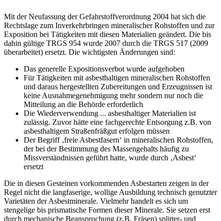
Mit der Neufassung der Gefahrstoffverordnung 2004 hat sich die
Rechtslage zum Inverkehrbringen mineralischer Rohstoffen und zur
Exposition bei Tätigkeiten mit diesen Materialien geändert. Die bis
dahin gültige TRGS 954 wurde 2007 durch die TRGS 517 (2009
überarbeitet) ersetzt. Die wichtigsten Änderungen sind:
Das generelle Expositionsverbot wurde aufgehoben
Für Tätigkeiten mit asbesthaltigen mineralischen Rohstoffen
und daraus hergestellten Zubereitungen und Erzeugnissen ist
keine Ausnahmegenehmigung mehr sondern nur noch die
Mitteilung an die Behörde erforderlich
Die Wiederverwendung ... asbesthaltiger Materialien ist
zulässig. Zuvor hätte eine fachgerechte Entsorgung z.B. von
asbesthaltigem Straßenfräßgut erfolgen müssen
Der Begriff ‚freie Asbestfasern‘ in mineralischen Rohstoffen,
der bei der Bestimmung des Massengehalts häufig zu
Missverständnissen geführt hatte, wurde durch ‚Asbest‘
ersetzt
Die in diesen Gesteinen vorkommenden Asbestarten zeigen in der
Regel nicht die langfaserige, wollige Ausbildung technisch genutzter
Varietäten der Asbestminerale. Vielmehr handelt es sich um
stengelige bis prismatische Formen dieser Minerale. Sie setzen erst
durch mechanische Beanspruchung (z.B. Fräsen) splitter- und