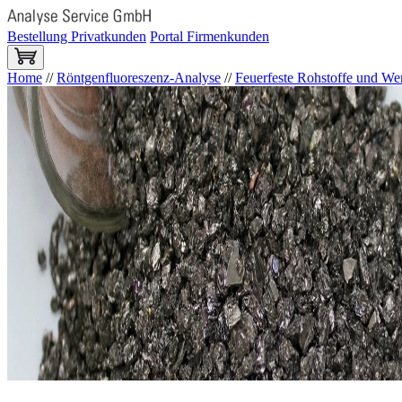
Bestellung Privatkunden
Portal Firmenkunden
Home
//
Röntgenfluoreszenz-Analyse
//
Feuerfeste Rohstoffe und Wer