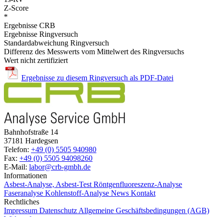
Z-Score
*
Ergebnisse CRB
Ergebnisse Ringversuch
Standardabweichung Ringversuch
Differenz des Messwerts vom Mittelwert des Ringversuchs
Wert nicht zertifiziert
Ergebnisse zu diesem Ringversuch als PDF-Datei
Bahnhofstraße 14
37181 Hardegsen
Telefon:
+49 (0) 5505 940980
Fax:
+49 (0) 5505 94098260
E-Mail:
labor@crb-gmbh.de
Informationen
Asbest-Analyse, Asbest-Test
Röntgenfluoreszenz-Analyse
Faseranalyse
Kohlenstoff-Analyse
News
Kontakt
Rechtliches
Impressum
Datenschutz
Allgemeine Geschäftsbedingungen (AGB)