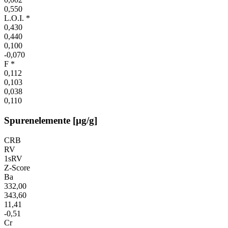
0,550
L.O.I. *
0,430
0,440
0,100
-0,070
F *
0,112
0,103
0,038
0,110
Spurenelemente [µg/g]
CRB
RV
1sRV
Z-Score
Ba
332,00
343,60
11,41
-0,51
Cr