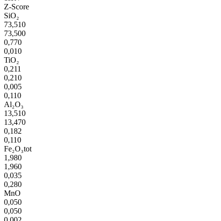
Z-Score
SiO₂
73,510
73,500
0,770
0,010
TiO₂
0,211
0,210
0,005
0,110
Al₂O₃
13,510
13,470
0,182
0,110
Fe₂O₃tot
1,980
1,960
0,035
0,280
MnO
0,050
0,050
0,002