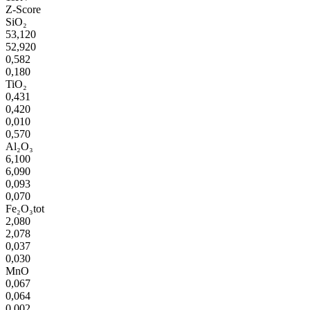
Z-Score
SiO₂
53,120
52,920
0,582
0,180
TiO₂
0,431
0,420
0,010
0,570
Al₂O₃
6,100
6,090
0,093
0,070
Fe₂O₃tot
2,080
2,078
0,037
0,030
MnO
0,067
0,064
0,002