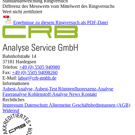
Standardabweichung Ringversuch
Differenz des Messwerts vom Mittelwert des Ringversuchs
Wert nicht zertifiziert
Ergebnisse zu diesem Ringversuch als PDF-Datei
Bahnhofstraße 14
37181 Hardegsen
Telefon:
+49 (0) 5505 940980
Fax:
+49 (0) 5505 94098260
E-Mail:
labor@crb-gmbh.de
Informationen
Asbest-Analyse, Asbest-Test
Röntgenfluoreszenz-Analyse
Faseranalyse
Kohlenstoff-Analyse
News
Kontakt
Rechtliches
Impressum
Datenschutz
Allgemeine Geschäftsbedingungen (AGB)
Widerruf