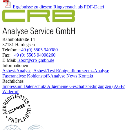
Ergebnisse zu diesem Ringversuch als PDF-Datei
Bahnhofstraße 14
37181 Hardegsen
Telefon:
+49 (0) 5505 940980
Fax:
+49 (0) 5505 94098260
E-Mail:
labor@crb-gmbh.de
Informationen
Asbest-Analyse, Asbest-Test
Röntgenfluoreszenz-Analyse
Faseranalyse
Kohlenstoff-Analyse
News
Kontakt
Rechtliches
Impressum
Datenschutz
Allgemeine Geschäftsbedingungen (AGB)
Widerruf