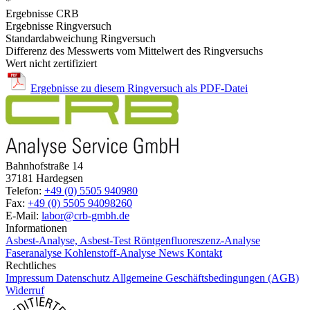
*
Ergebnisse CRB
Ergebnisse Ringversuch
Standardabweichung Ringversuch
Differenz des Messwerts vom Mittelwert des Ringversuchs
Wert nicht zertifiziert
Ergebnisse zu diesem Ringversuch als PDF-Datei
Bahnhofstraße 14
37181 Hardegsen
Telefon:
+49 (0) 5505 940980
Fax:
+49 (0) 5505 94098260
E-Mail:
labor@crb-gmbh.de
Informationen
Asbest-Analyse, Asbest-Test
Röntgenfluoreszenz-Analyse
Faseranalyse
Kohlenstoff-Analyse
News
Kontakt
Rechtliches
Impressum
Datenschutz
Allgemeine Geschäftsbedingungen (AGB)
Widerruf