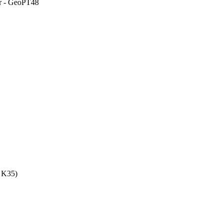
er - GeoPT48
 K35)