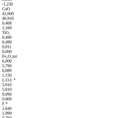
-1,230
CaO
42,000
40,910
0,468
1,160
TiO₂
0,490
0,490
0,011
0,000
Fe₂O₃tot
6,000
5,796
0,089
1,150
L.O.I. *
5,910
5,910
0,090
0,000
F *
1,640
1,990
0,760