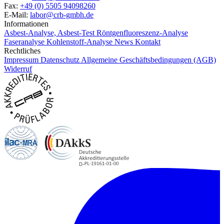
Fax:
+49 (0) 5505 94098260
E-Mail:
labor@crb-gmbh.de
Informationen
Asbest-Analyse, Asbest-Test
Röntgenfluoreszenz-Analyse
Faseranalyse
Kohlenstoff-Analyse
News
Kontakt
Rechtliches
Impressum
Datenschutz
Allgemeine Geschäftsbedingungen (AGB)
Widerruf