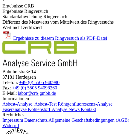
*
Ergebnisse CRB
Ergebnisse Ringversuch
Standardabweichung Ringversuch
Differenz des Messwerts vom Mittelwert des Ringversuchs
Wert nicht zertifiziert
Ergebnisse zu diesem Ringversuch als PDF-Datei
Bahnhofstraße 14
37181 Hardegsen
Telefon:
+49 (0) 5505 940980
Fax:
+49 (0) 5505 94098260
E-Mail:
labor@crb-gmbh.de
Informationen
Asbest-Analyse, Asbest-Test
Röntgenfluoreszenz-Analyse
Faseranalyse
Kohlenstoff-Analyse
News
Kontakt
Rechtliches
Impressum
Datenschutz
Allgemeine Geschäftsbedingungen (AGB)
Widerruf