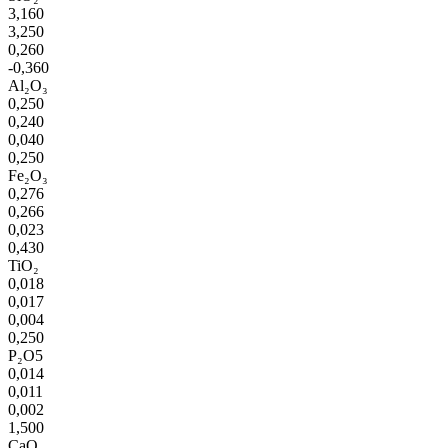
3,160
3,250
0,260
-0,360
Al₂O₃
0,250
0,240
0,040
0,250
Fe₂O₃
0,276
0,266
0,023
0,430
TiO₂
0,018
0,017
0,004
0,250
P₂O5
0,014
0,011
0,002
1,500
CaO