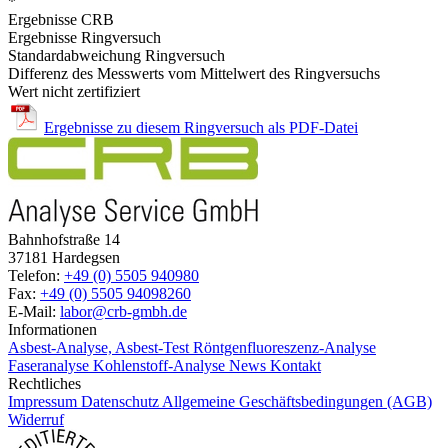
*
Ergebnisse CRB
Ergebnisse Ringversuch
Standardabweichung Ringversuch
Differenz des Messwerts vom Mittelwert des Ringversuchs
Wert nicht zertifiziert
Ergebnisse zu diesem Ringversuch als PDF-Datei
Bahnhofstraße 14
37181 Hardegsen
Telefon:
+49 (0) 5505 940980
Fax:
+49 (0) 5505 94098260
E-Mail:
labor@crb-gmbh.de
Informationen
Asbest-Analyse, Asbest-Test
Röntgenfluoreszenz-Analyse
Faseranalyse
Kohlenstoff-Analyse
News
Kontakt
Rechtliches
Impressum
Datenschutz
Allgemeine Geschäftsbedingungen (AGB)
Widerruf