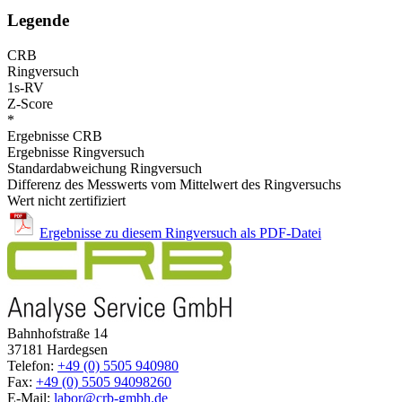
Legende
CRB
Ringversuch
1s-RV
Z-Score
*
Ergebnisse CRB
Ergebnisse Ringversuch
Standardabweichung Ringversuch
Differenz des Messwerts vom Mittelwert des Ringversuchs
Wert nicht zertifiziert
Ergebnisse zu diesem Ringversuch als PDF-Datei
Bahnhofstraße 14
37181 Hardegsen
Telefon:
+49 (0) 5505 940980
Fax:
+49 (0) 5505 94098260
E-Mail:
labor@crb-gmbh.de