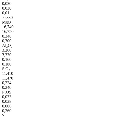
0,030
0,030
0,011
-0,380
MgO
16,740
16,750
0,348
0,300
Al₂O₃
3,260
3,330
0,160
0,180
SiO₂
11,410
11,470
0,224
0,240
P₂O5
0,033
0,028
0,006
0,260
S