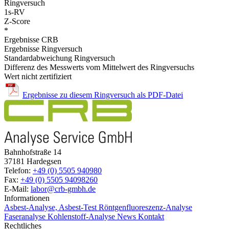
Ringversuch
1s-RV
Z-Score
*
Ergebnisse CRB
Ergebnisse Ringversuch
Standardabweichung Ringversuch
Differenz des Messwerts vom Mittelwert des Ringversuchs
Wert nicht zertifiziert
Ergebnisse zu diesem Ringversuch als PDF-Datei
Bahnhofstraße 14
37181 Hardegsen
Telefon:
+49 (0) 5505 940980
Fax:
+49 (0) 5505 94098260
E-Mail:
labor@crb-gmbh.de
Informationen
Asbest-Analyse, Asbest-Test
Röntgenfluoreszenz-Analyse
Faseranalyse
Kohlenstoff-Analyse
News
Kontakt
Rechtliches