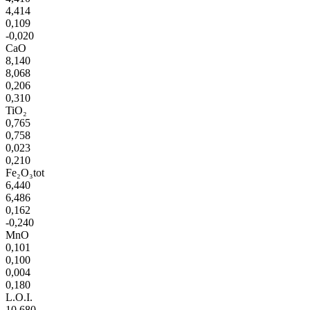
4,414
0,109
-0,020
CaO
8,140
8,068
0,206
0,310
TiO₂
0,765
0,758
0,023
0,210
Fe₂O₃tot
6,440
6,486
0,162
-0,240
MnO
0,101
0,100
0,004
0,180
L.O.I.
10,680