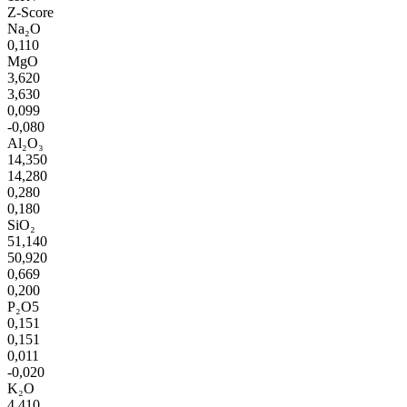
Z-Score
Na₂O
0,110
MgO
3,620
3,630
0,099
-0,080
Al₂O₃
14,350
14,280
0,280
0,180
SiO₂
51,140
50,920
0,669
0,200
P₂O5
0,151
0,151
0,011
-0,020
K₂O
4,410