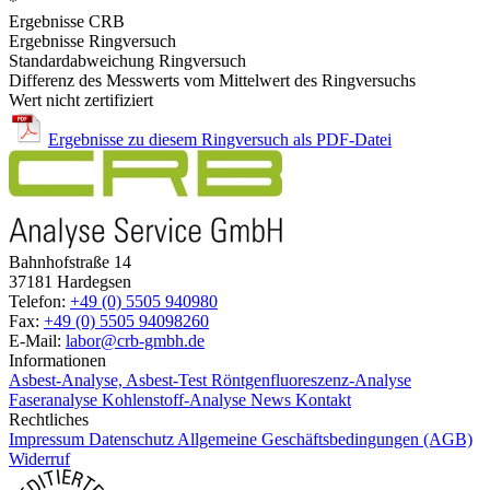
*
Ergebnisse CRB
Ergebnisse Ringversuch
Standardabweichung Ringversuch
Differenz des Messwerts vom Mittelwert des Ringversuchs
Wert nicht zertifiziert
Ergebnisse zu diesem Ringversuch als PDF-Datei
Bahnhofstraße 14
37181 Hardegsen
Telefon:
+49 (0) 5505 940980
Fax:
+49 (0) 5505 94098260
E-Mail:
labor@crb-gmbh.de
Informationen
Asbest-Analyse, Asbest-Test
Röntgenfluoreszenz-Analyse
Faseranalyse
Kohlenstoff-Analyse
News
Kontakt
Rechtliches
Impressum
Datenschutz
Allgemeine Geschäftsbedingungen (AGB)
Widerruf