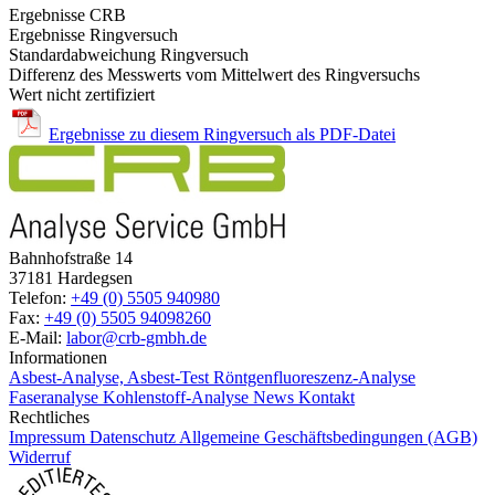
Ergebnisse CRB
Ergebnisse Ringversuch
Standardabweichung Ringversuch
Differenz des Messwerts vom Mittelwert des Ringversuchs
Wert nicht zertifiziert
Ergebnisse zu diesem Ringversuch als PDF-Datei
Bahnhofstraße 14
37181 Hardegsen
Telefon:
+49 (0) 5505 940980
Fax:
+49 (0) 5505 94098260
E-Mail:
labor@crb-gmbh.de
Informationen
Asbest-Analyse, Asbest-Test
Röntgenfluoreszenz-Analyse
Faseranalyse
Kohlenstoff-Analyse
News
Kontakt
Rechtliches
Impressum
Datenschutz
Allgemeine Geschäftsbedingungen (AGB)
Widerruf