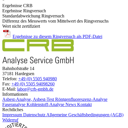
*
Ergebnisse CRB
Ergebnisse Ringversuch
Standardabweichung Ringversuch
Differenz des Messwerts vom Mittelwert des Ringversuchs
Wert nicht zertifiziert
Ergebnisse zu diesem Ringversuch als PDF-Datei
Bahnhofstraße 14
37181 Hardegsen
Telefon:
+49 (0) 5505 940980
Fax:
+49 (0) 5505 94098260
E-Mail:
labor@crb-gmbh.de
Informationen
Asbest-Analyse, Asbest-Test
Röntgenfluoreszenz-Analyse
Faseranalyse
Kohlenstoff-Analyse
News
Kontakt
Rechtliches
Impressum
Datenschutz
Allgemeine Geschäftsbedingungen (AGB)
Widerruf