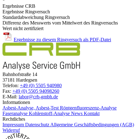
*
Ergebnisse CRB
Ergebnisse Ringversuch
Standardabweichung Ringversuch
Differenz des Messwerts vom Mittelwert des Ringversuchs
Wert nicht zertifiziert
Ergebnisse zu diesem Ringversuch als PDF-Datei
Bahnhofstraße 14
37181 Hardegsen
Telefon:
+49 (0) 5505 940980
Fax:
+49 (0) 5505 94098260
E-Mail:
labor@crb-gmbh.de
Informationen
Asbest-Analyse, Asbest-Test
Röntgenfluoreszenz-Analyse
Faseranalyse
Kohlenstoff-Analyse
News
Kontakt
Rechtliches
Impressum
Datenschutz
Allgemeine Geschäftsbedingungen (AGB)
Widerruf