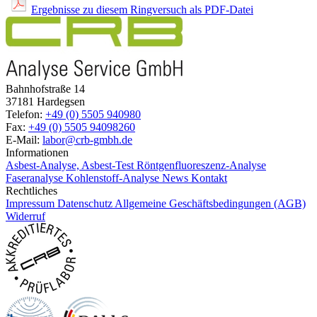
Ergebnisse zu diesem Ringversuch als PDF-Datei
Bahnhofstraße 14
37181 Hardegsen
Telefon:
+49 (0) 5505 940980
Fax:
+49 (0) 5505 94098260
E-Mail:
labor@crb-gmbh.de
Informationen
Asbest-Analyse, Asbest-Test
Röntgenfluoreszenz-Analyse
Faseranalyse
Kohlenstoff-Analyse
News
Kontakt
Rechtliches
Impressum
Datenschutz
Allgemeine Geschäftsbedingungen (AGB)
Widerruf