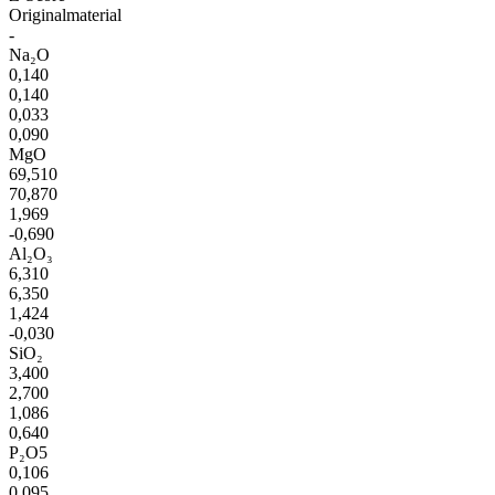
Originalmaterial
-
Na₂O
0,140
0,140
0,033
0,090
MgO
69,510
70,870
1,969
-0,690
Al₂O₃
6,310
6,350
1,424
-0,030
SiO₂
3,400
2,700
1,086
0,640
P₂O5
0,106
0,095