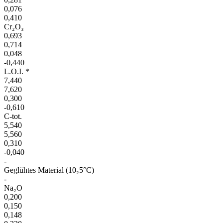
0,076
0,410
Cr₂O₃
0,693
0,714
0,048
-0,440
L.O.I. *
7,440
7,620
0,300
-0,610
C-tot.
5,540
5,560
0,310
-0,040
-
Geglühtes Material (10₂5°C)
-
Na₂O
0,200
0,150
0,148