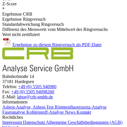
Z-Score
*
Ergebnisse CRB
Ergebnisse Ringversuch
Standardabweichung Ringversuch
Differenz des Messwerts vom Mittelwert des Ringversuchs
Wert nicht zertifiziert
Ergebnisse zu diesem Ringversuch als PDF-Datei
Bahnhofstraße 14
37181 Hardegsen
Telefon:
+49 (0) 5505 940980
Fax:
+49 (0) 5505 94098260
E-Mail:
labor@crb-gmbh.de
Informationen
Asbest-Analyse, Asbest-Test
Röntgenfluoreszenz-Analyse
Faseranalyse
Kohlenstoff-Analyse
News
Kontakt
Rechtliches
Impressum
Datenschutz
Allgemeine Geschäftsbedingungen (AGB)