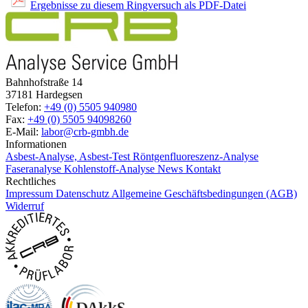
Ergebnisse zu diesem Ringversuch als PDF-Datei
Bahnhofstraße 14
37181 Hardegsen
Telefon:
+49 (0) 5505 940980
Fax:
+49 (0) 5505 94098260
E-Mail:
labor@crb-gmbh.de
Informationen
Asbest-Analyse, Asbest-Test
Röntgenfluoreszenz-Analyse
Faseranalyse
Kohlenstoff-Analyse
News
Kontakt
Rechtliches
Impressum
Datenschutz
Allgemeine Geschäftsbedingungen (AGB)
Widerruf