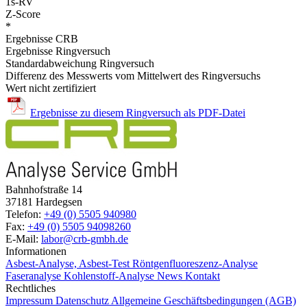
1s-RV
Z-Score
*
Ergebnisse CRB
Ergebnisse Ringversuch
Standardabweichung Ringversuch
Differenz des Messwerts vom Mittelwert des Ringversuchs
Wert nicht zertifiziert
Ergebnisse zu diesem Ringversuch als PDF-Datei
Bahnhofstraße 14
37181 Hardegsen
Telefon:
+49 (0) 5505 940980
Fax:
+49 (0) 5505 94098260
E-Mail:
labor@crb-gmbh.de
Informationen
Asbest-Analyse, Asbest-Test
Röntgenfluoreszenz-Analyse
Faseranalyse
Kohlenstoff-Analyse
News
Kontakt
Rechtliches
Impressum
Datenschutz
Allgemeine Geschäftsbedingungen (AGB)