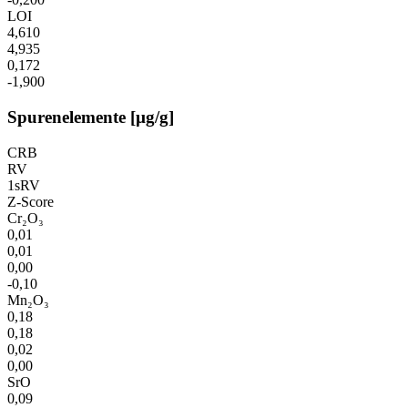
LOI
4,610
4,935
0,172
-1,900
Spurenelemente [µg/g]
CRB
RV
1sRV
Z-Score
Cr₂O₃
0,01
0,01
0,00
-0,10
Mn₂O₃
0,18
0,18
0,02
0,00
SrO
0,09