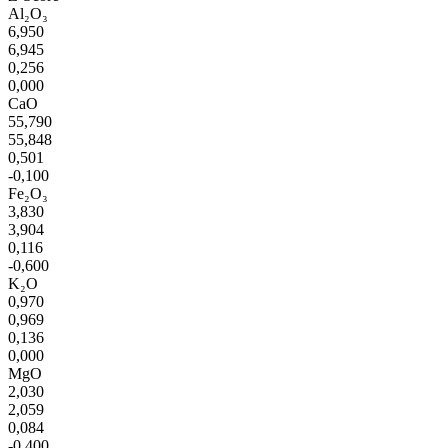
Al₂O₃
6,950
6,945
0,256
0,000
CaO
55,790
55,848
0,501
-0,100
Fe₂O₃
3,830
3,904
0,116
-0,600
K₂O
0,970
0,969
0,136
0,000
MgO
2,030
2,059
0,084
-0,400