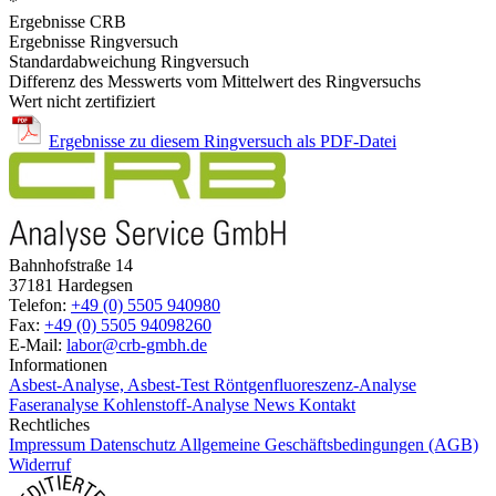
*
Ergebnisse CRB
Ergebnisse Ringversuch
Standardabweichung Ringversuch
Differenz des Messwerts vom Mittelwert des Ringversuchs
Wert nicht zertifiziert
Ergebnisse zu diesem Ringversuch als PDF-Datei
Bahnhofstraße 14
37181 Hardegsen
Telefon:
+49 (0) 5505 940980
Fax:
+49 (0) 5505 94098260
E-Mail:
labor@crb-gmbh.de
Informationen
Asbest-Analyse, Asbest-Test
Röntgenfluoreszenz-Analyse
Faseranalyse
Kohlenstoff-Analyse
News
Kontakt
Rechtliches
Impressum
Datenschutz
Allgemeine Geschäftsbedingungen (AGB)
Widerruf