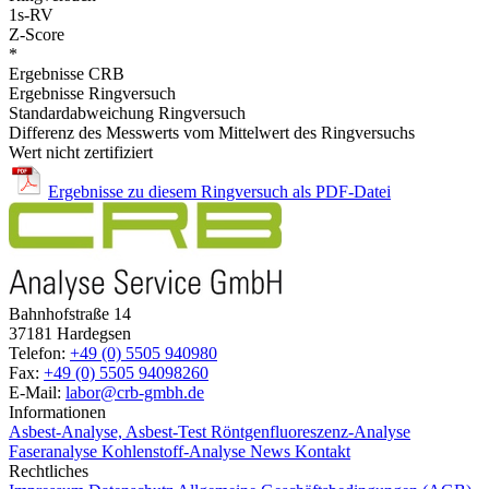
1s-RV
Z-Score
*
Ergebnisse CRB
Ergebnisse Ringversuch
Standardabweichung Ringversuch
Differenz des Messwerts vom Mittelwert des Ringversuchs
Wert nicht zertifiziert
Ergebnisse zu diesem Ringversuch als PDF-Datei
Bahnhofstraße 14
37181 Hardegsen
Telefon:
+49 (0) 5505 940980
Fax:
+49 (0) 5505 94098260
E-Mail:
labor@crb-gmbh.de
Informationen
Asbest-Analyse, Asbest-Test
Röntgenfluoreszenz-Analyse
Faseranalyse
Kohlenstoff-Analyse
News
Kontakt
Rechtliches