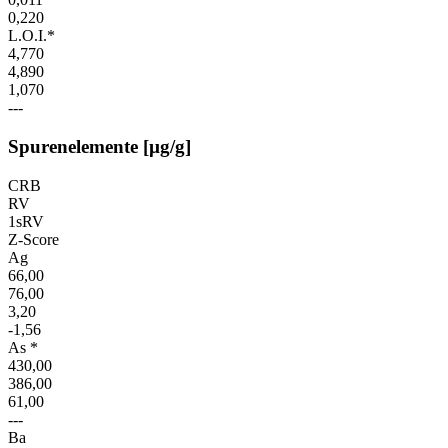
0,220
L.O.I.*
4,770
4,890
1,070
---
Spurenelemente [µg/g]
CRB
RV
1sRV
Z-Score
Ag
66,00
76,00
3,20
-1,56
As *
430,00
386,00
61,00
---
Ba